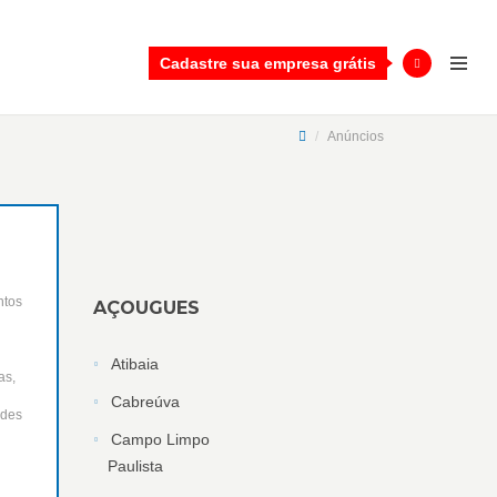
Cadastre sua empresa grátis
Anúncios
s
ntos
AÇOUGUES
Atibaia
as,
Cabreúva
ades
Campo Limpo
Paulista