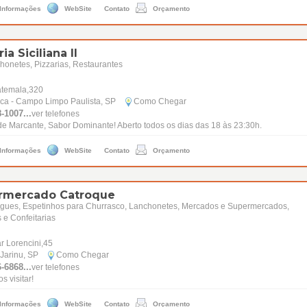
 Informações
WebSite
Contato
Orçamento
ia Siciliana II
onetes, Pizzarias, Restaurantes
temala,320
ica - Campo Limpo Paulista, SP
Como Chegar
-1007...
ver telefones
e Marcante, Sabor Dominante! Aberto todos os dias das 18 às 23:30h.
 Informações
WebSite
Contato
Orçamento
rmercado Catroque
gues, Espetinhos para Churrasco, Lanchonetes, Mercados e Supermercados,
 e Confeitarias
r Lorencini,45
 Jarinu, SP
Como Chegar
-6868...
ver telefones
s visitar!
 Informações
WebSite
Contato
Orçamento