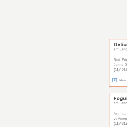
Delic
em Lanc
Rod. Ed
Jarinu, 
(11)4016
Mais
Fogu
em Lanc
Avenida
Jd Amer
(11)4812