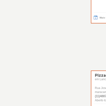
Mais
Pizza
em Lanc
Rua Jos
maracanã
(11)4887
Aberto t