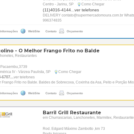
Centro - Jarinu, SP
Como Chegar
(11)4016-4144...
ver telefones
DELIVERY contato@supermercadomoura.com.br Whats
996374835
 Informações
WebSite
Contato
Orçamento
olino - O Melhor Frango Frito no Balde
honetes, Restaurantes
 Pacaembu,3739
mérica IV - Várzea Paulista, SP
Como Chegar
-6707...
ver telefones
 Frango Frito no Balde. Baldes de Sobrecoxa, Coxinha da Asa, Peito e Porção Mis
 Informações
WebSite
Contato
Orçamento
Barril Grill Restaurante
em Churrascarias, Lanchonetes, Marmitex, Restaurante
Rod. Edgard Máximo Zambotto ,km 73
Posto Ipiranga