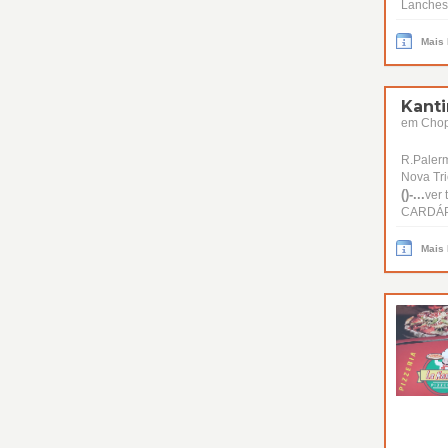
Lanches,
Mais
Kant
em Chope
R.Paler
Nova Tri
()-...
ver 
CARDÁP
Mais