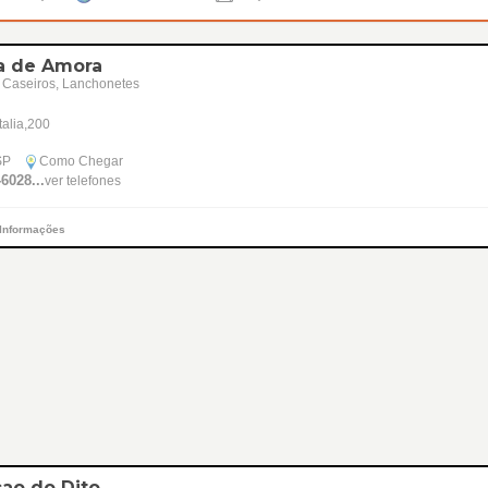
a de Amora
 Caseiros, Lanchonetes
talia,200
SP
Como Chegar
-6028...
ver telefones
 Informações
cao do Dito