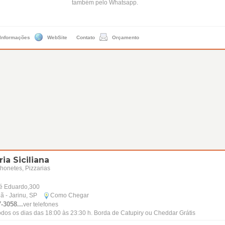
também pelo Whatsapp.
 Informações
WebSite
Contato
Orçamento
ria Siciliana
honetes, Pizzarias
é Eduardo,300
 - Jarinu, SP
Como Chegar
-3058...
ver telefones
odos os dias das 18:00 às 23:30 h. Borda de Catupiry ou Cheddar Grátis