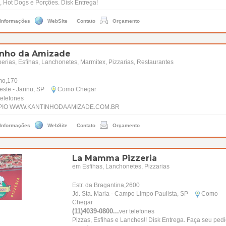
 Hot Dogs e Porções. Disk Entrega!
 Informações
WebSite
Contato
Orçamento
inho da Amizade
rias, Esfihas, Lanchonetes, Marmitex, Pizzarias, Restaurantes
mo,170
este - Jarinu, SP
Como Chegar
telefones
IO WWW.KANTINHODAAMIZADE.COM.BR
 Informações
WebSite
Contato
Orçamento
La Mamma Pizzeria
em Esfihas, Lanchonetes, Pizzarias
Estr. da Bragantina,2600
Jd. Sta. Maria - Campo Limpo Paulista, SP
Como
Chegar
(11)4039-0800...
ver telefones
Pizzas, Esfihas e Lanches!! Disk Entrega. Faça seu ped