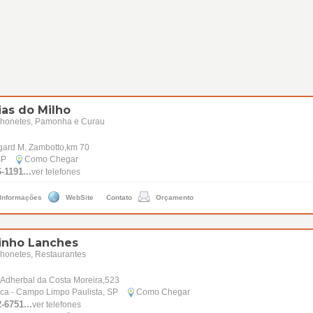
ias do Milho
honetes, Pamonha e Curau
gard M. Zambotto,km 70
SP
Como Chegar
-1191...
ver telefones
 Informações
WebSite
Contato
Orçamento
inho Lanches
honetes, Restaurantes
 Adherbal da Costa Moreira,523
ica - Campo Limpo Paulista, SP
Como Chegar
-6751...
ver telefones