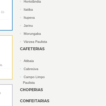
Hortolândia
Itatiba
 11-
Itupeva
Jarinu
Morungaba
Várzea Paulista
CAFETERIAS
Atibaia
ta.
Cabreúva
Campo Limpo
Paulista
CHOPERIAS
s
CONFEITARIAS