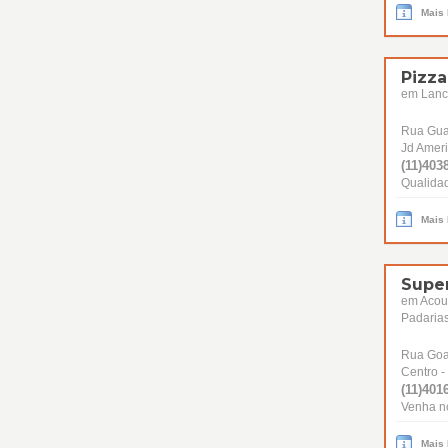
Mais
Pizzar
em Lanch
Rua Gua
Jd Amer
(11)4038
Qualidad
Mais
Supe
em Acou
Padarias
Rua Goa
Centro -
(11)4016
Venha no
Mais