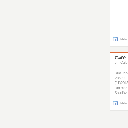
Mais
Café
em Cafet
Rua José
Várzea P
(11)2943
Um montã
Saudáve
Mais