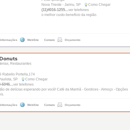
Nova Trieste - Jarinu, SP
Como Chegar
(11)4016-1255...
ver telefones
o melhor custo-benefício da região.
 Informações
WebSite
Contato
Orçamento
 Donuts
erias, Restaurantes
 Rabello Portella,174
aulista, SP
Como Chegar
-6046...
ver telefones
o de delícias esperando por você! Café da Manhã - Gordices - Almoço - Opções
is.
 Informações
WebSite
Contato
Orçamento