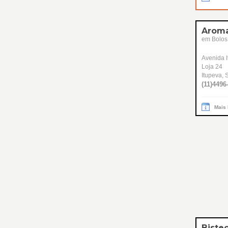
Arom
em Bolos
Avenida I
Loja 24
Itupeva, 
(11)4496
Mais
Biste