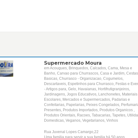
Supermercado Moura
em Acougues, Brinquedos, Calcados, Cama, Mesa e
Banho, Carvao para Churrascos, Casa e Jardim, Cesta
Basicas, Churrasco - Organizacao, Cogumelos,
Descartaveis, Espetinhos para Churrasco, Festas e Eve
- Artigos para, Gelo, Havaianas, Hortifrutigranjeiros,
Jardinagens, Jogos Educativos, Lanchonetes, Materiais
Escolares, Mercados e Supermercados, Padarias e
Confeitarias, Papelarias, Peixes Congelados, Perfumari
Presentes, Produtos Importados, Produtos Organicos ,
Produtos Orientais, Racoes, Tabacarias, Tapetes, Utilid
Domesticas, Veganos, Vegetarianos, Vinhos
Rua Juvenal Lopes Camargo,22
Uma familia para servir a sua familia há 50 anos