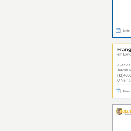
Mais
Frang
em Lanc
Avenida
Jardim A
(11)4808
O Melhor
Mais