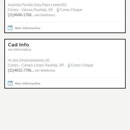
Avenida Fernão Dias Paes Leme,651
Centro - Várzea Paulista, SP
Como Chegar
(11)4606-1768...
ver telefones
Mais Informações
Cad Info
em Informatica
Av dos Emancipadores,30
Centro - Campo Limpo Paulista, SP
Como Chegar
(11)4812-7786...
ver telefones
Mais Informações