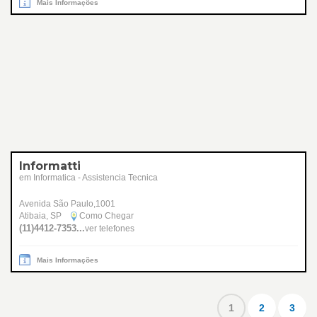
Mais Informações
Informatti
em Informatica - Assistencia Tecnica
Avenida São Paulo,1001
Atibaia, SP
Como Chegar
(11)4412-7353...
ver telefones
Mais Informações
1
2
3