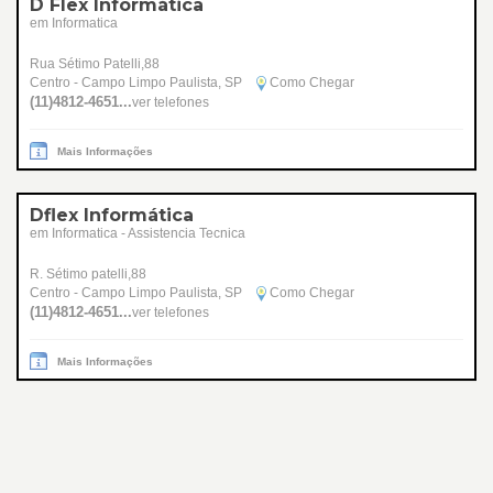
D Flex Informática
em Informatica
Rua Sétimo Patelli,88
Centro - Campo Limpo Paulista, SP
Como Chegar
(11)4812-4651...
ver telefones
Mais Informações
Dflex Informática
em Informatica - Assistencia Tecnica
R. Sétimo patelli,88
Centro - Campo Limpo Paulista, SP
Como Chegar
(11)4812-4651...
ver telefones
Mais Informações