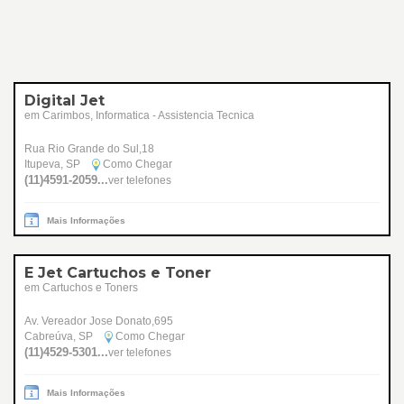
Digital Jet
em Carimbos, Informatica - Assistencia Tecnica
Rua Rio Grande do Sul,18
Itupeva, SP
Como Chegar
(11)4591-2059...
ver telefones
Mais Informações
E Jet Cartuchos e Toner
em Cartuchos e Toners
Av. Vereador Jose Donato,695
Cabreúva, SP
Como Chegar
(11)4529-5301...
ver telefones
Mais Informações