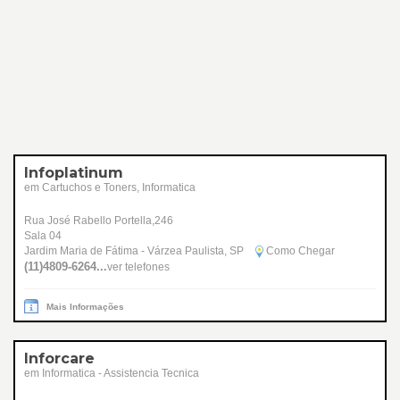
Infoplatinum
em Cartuchos e Toners, Informatica
Rua José Rabello Portella,246
Sala 04
Jardim Maria de Fátima - Várzea Paulista, SP
Como Chegar
(11)4809-6264...
ver telefones
Mais Informações
Inforcare
em Informatica - Assistencia Tecnica