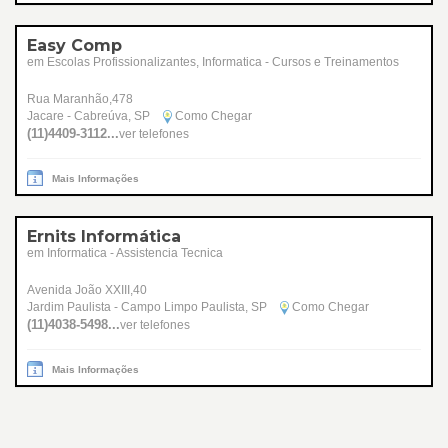
Easy Comp
em Escolas Profissionalizantes, Informatica - Cursos e Treinamentos
Rua Maranhão,478
Jacare - Cabreúva, SP
Como Chegar
(11)4409-3112...
ver telefones
Mais Informações
Ernits Informática
em Informatica - Assistencia Tecnica
Avenida João XXIII,40
Jardim Paulista - Campo Limpo Paulista, SP
Como Chegar
(11)4038-5498...
ver telefones
Mais Informações