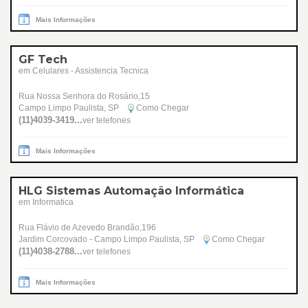
Mais Informações
GF Tech
em Celulares - Assistencia Tecnica
Rua Nossa Senhora do Rosário,15
Campo Limpo Paulista, SP
Como Chegar
(11)4039-3419...
ver telefones
Mais Informações
HLG Sistemas Automação Informática
em Informatica
Rua Flávio de Azevedo Brandão,196
Jardim Corcovado - Campo Limpo Paulista, SP
Como Chegar
(11)4038-2788...
ver telefones
Mais Informações