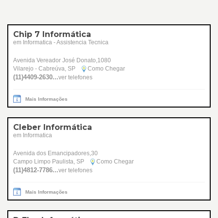
Chip 7 Informática
em Informatica - Assistencia Tecnica
Avenida Vereador José Donato,1080
Vilarejo - Cabreúva, SP
Como Chegar
(11)4409-2630...
ver telefones
Mais Informações
Cleber Informática
em Informatica
Avenida dos Emancipadores,30
Campo Limpo Paulista, SP
Como Chegar
(11)4812-7786...
ver telefones
Mais Informações