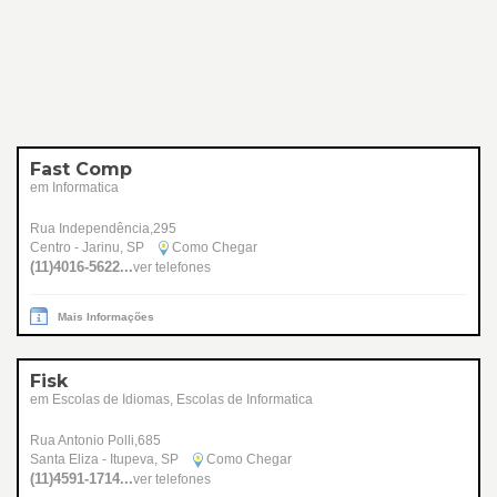
Fast Comp
em Informatica
Rua Independência,295
Centro - Jarinu, SP
Como Chegar
(11)4016-5622...
ver telefones
Mais Informações
Fisk
em Escolas de Idiomas, Escolas de Informatica
Rua Antonio Polli,685
Santa Eliza - Itupeva, SP
Como Chegar
(11)4591-1714...
ver telefones