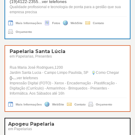
(19)4122-2355...
ver telefones
Qualidade profissional e tecnologia de ponta para a gestão que sua
empresa precisa
Mais Informações
Fotos
WebSite
Contato
Orçamento
Papelaria Santa Lúcia
em Papelarias, Presentes
Rua Maria José Rodrigues,1200
Jardim Santa Lucia - Campo Limpo Paulista, SP
Como Chegar
()-...
ver telefones
Impressão Digital (FOTO) - Xerox - Encadernação - Plastificação -
Digitação (Currículo) - Armarinhos - Brinquedos - Presentes -
Informática. Aos Sábados até 16h
Mais Informações
WebSite
Contato
Orçamento
Apogeu Papelaria
em Papelarias