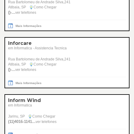
Rua Bartolomeu de Andrade Silva,241
Atibaia, SP
Como Chegar
()-...
ver telefones
Mais Informações
Inforcare
em Informatica - Assistencia Tecnica
Rua Bartolomeu de Andrade Silva,241
Atibaia, SP
Como Chegar
()-...
ver telefones
Mais Informações
Inform Wind
em Informatica
Jarinu, SP
Como Chegar
(11)4016-1141...
ver telefones