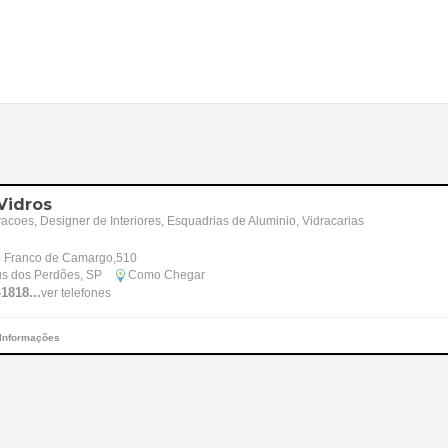
Vidros
coes, Designer de Interiores, Esquadrias de Aluminio, Vidracarias
 Franco de Camargo,510
s dos Perdões, SP
Como Chegar
-1818...
ver telefones
 Informações