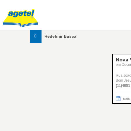
Redefinir Busca
Nova 
em Decora
Rua João
Bom Jesu
(11)4891
Mais